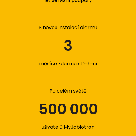
let servisní podpory
S novou instalací alarmu
3
měsíce zdarma střežení
Po celém světě
500 000
uživatelů MyJablotron