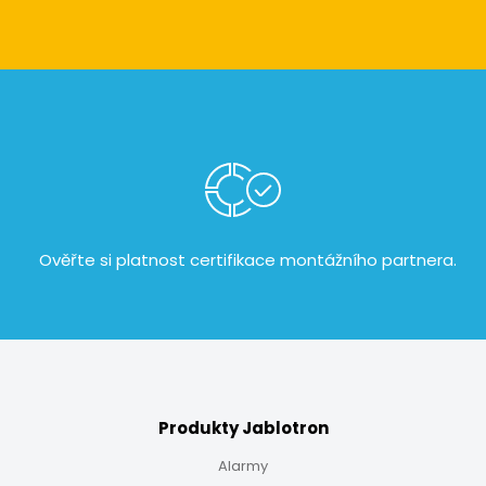
Ověřte si platnost certifikace
montážního partnera.
Produkty Jablotron
Alarmy